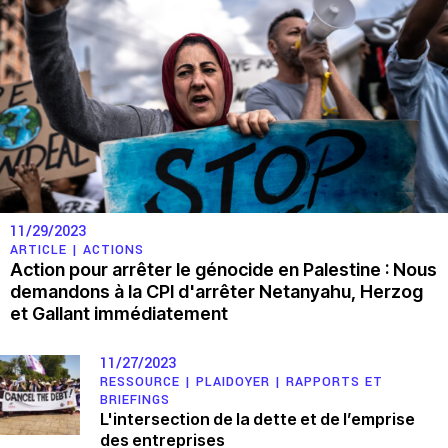
11/29/2023
ARTICLE |
ACTIONS
Action pour arrêter le génocide en Palestine : Nous
demandons à la CPI d'arrêter Netanyahu, Herzog
et Gallant immédiatement
11/27/2023
RESSOURCE |
PLAIDOYER
|
RAPPORTS ET
BRIEFINGS
L'intersection de la dette et de l’emprise
des entreprises