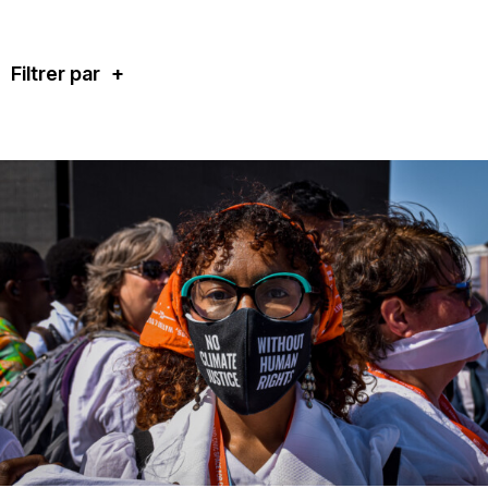
Dernières nouvelles
Système de solidarité
Filtrer par
+
Ressources
Qu’est-ce que les DESC ?
Base de données de jurisprudence
Série de bandes dessinées sur l’emprise
des entreprises
Dernières nouvelles