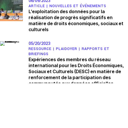
06/09/2023
ARTICLE |
NOUVELLES ET ÉVÉNEMENTS
L’exploitation des données pour la
réalisation de progrès significatifs en
matière de droits économiques, sociaux et
culturels
05/20/2023
RESSOURCE |
PLAIDOYER
|
RAPPORTS ET
BRIEFINGS
Expériences des membres du réseau
international pour les Droits Économiques,
Sociaux et Culturels (DESC) en matière de
renforcement de la participation des
communautés aux données officielles
05/08/2023
RESSOURCE |
EDUCATION POLITIQUE ET
CAMPAGNES
|
MULTIMÉDIA
Animation vidéo sur les données et les
droits de l'homme