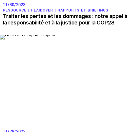
11/30/2023
RESSOURCE |
PLAIDOYER
|
RAPPORTS ET BRIEFINGS
Participer
Traiter les pertes et les dommages : notre appel à
la responsabilité et à la justice pour la COP28
Bulletins d’information
Devenir membre
Faire un don
Agir
Salle de Presse
Série de bandes dessinées sur l’emprise des entreprises
Contact
11/29/2023