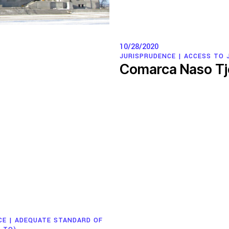
10/28/2020
JURISPRUDENCE |
ACCESS TO 
Comarca Naso Tje
Groupes de travail
Responsabilité des entreprises
nementale
Politique économique
mpunité des entreprises
Environnement et DESC
Hub de recherche communautaire
Mouvements sociaux
re
Litiges stratégique
Système de solidarité
CE |
ADEQUATE STANDARD OF