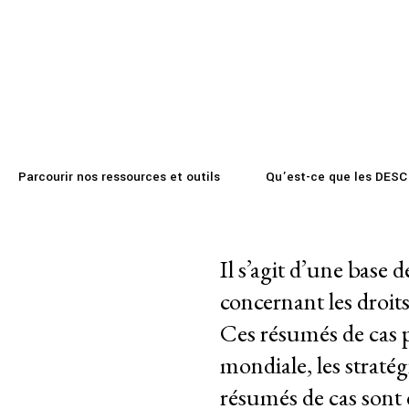
A PROPOS DE
Mission
RESSOURCES
Base de donné
Historique
Modèle de travail
Parcourir nos ressources et outils
Qu’est-ce que les DESC
Conseil d’administration et secréta
Analyse commune
Il s’agit d’une base 
Rapports annuels
concernant les droi
Emplois
Ces résumés de cas p
mondiale, les stratég
Donateurs
résumés de cas sont d