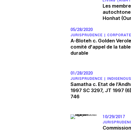
LIVING (RIGH
Féminismes et justice de genre
Les membre
autochtones
Faire face à la violence et à la
Honhat (Our
05/28/2020
JURISPRUDENCE |
CORPORATE
A-Bloteh c. Golden Verole
comité d'appel de la table
durable
01/28/2020
JURISPRUDENCE |
INDIGENOUS
Samatha c. Etat de l’Andh
1997 SC 3297, JT 1997 (6
746
10/29/2017
JURISPRUDEN
Commission 