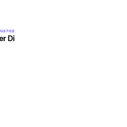
JUSTICE
r Di
Ressources
Qu’est-ce que les DESC ?
Base de données de jurisprudence
Série de bandes dessinées sur l’emprise des
entreprises
Participer
Agir
Bulletins d’information