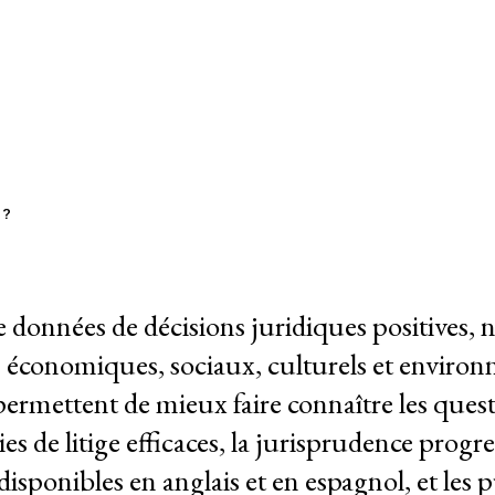
es de jurispr
 ?
riat
de données de décisions juridiques positives, n
ts économiques, sociaux, culturels et envi
ermettent de mieux faire connaître les quest
ies de litige efficaces, la jurisprudence progr
isponibles en anglais et en espagnol, et les p