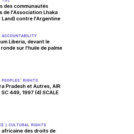
T TO)
Femmes et DESC
s des communautés
 de l'Association Lhaka
 répression
 Land) contre l'Argentine
 ACCOUNTABILITY
um Liberia, devant le
 ronde sur l'huile de palme
Réseau-DESC – Rés
Politi
 PEOPLES' RIGHTS
ra Pradesh et Autres, AIR
) SC 449, 1997 (4) SCALE
CE |
CULTURAL RIGHTS
africaine des droits de