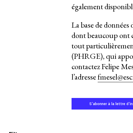
Contact
également disponible
MEMBRES
La base de données 
GROUPES DE TRAVAIL
dont beaucoup ont co
Responsabilité des entreprises
tout particulièreme
Femmes et DESC
(PHRGE), qui apport
contactez Felipe Mes
Litiges stratégique
l’adresse
fmesel@esc
Politique économique
Mouvements sociaux
S'abonner à la lettre d'i
Hub de recherche communautaire
Environnement et DESC