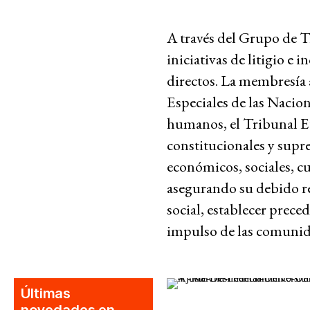
A través del Grupo de T
Lucha contra la viol
iniciativas de litigio e 
directos. La membresía 
represión
Especiales de las Nacio
humanos, el Tribunal E
Futuros post-pand
constitucionales y supre
económicos, sociales, cu
asegurando su debido re
Lucha contra el de
social, establecer prece
impulso de las comunid
Justicia climática y
Últimas