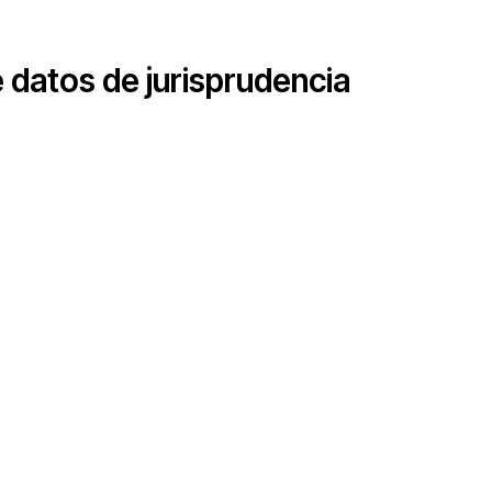
 datos de jurisprudencia
Recursos
¿Qué son los derechos económicos, sociales y
culturales?
Base de datos de jurisprudencia
Serie de cómics sobre captura corporativa
Involúcrate
Actúa