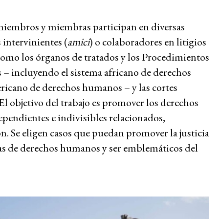
to
Medio ambiente y
 miembros y miembras participan en diversas
DESC
 intervinientes (
amici
) o colaboradores en litigios
n los
Sistema de
como los órganos de tratados y los Procedimientos
os
solidaridad
 – incluyendo el sistema africano de derechos
icos,
icano de derechos humanos – y las cortes
s y
El objetivo del trabajo es promover los derechos
NOVEDADES
les?
ependientes e indivisibles relacionados,
INVOLÚCRATE
. Se eligen casos que puedan promover la justicia
 datos de
Boletines de
ntías de derechos humanos y ser emblemáticos del
udencia
noticias
e cómics
Hazte miembro/a
aptura
Dona
tiva