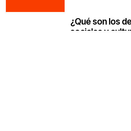
¿Qué son los d
sociales y cultu
Temas
Acceso a la justicia
Justicia climática y ambiental
Acabar con la captura corporat
Lucha contra el despojo
Futuros post-pandemia
Priorizar el conocimiento de l