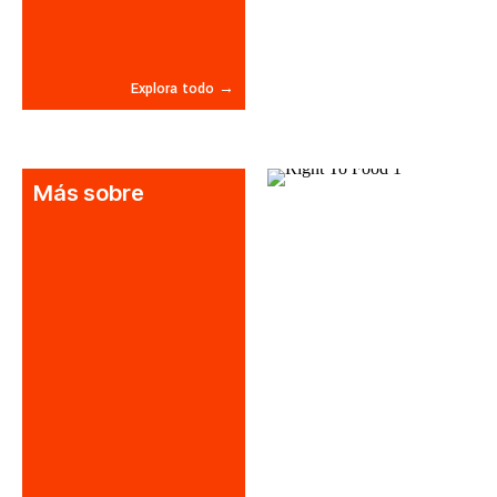
Explora todo
→
Más sobre