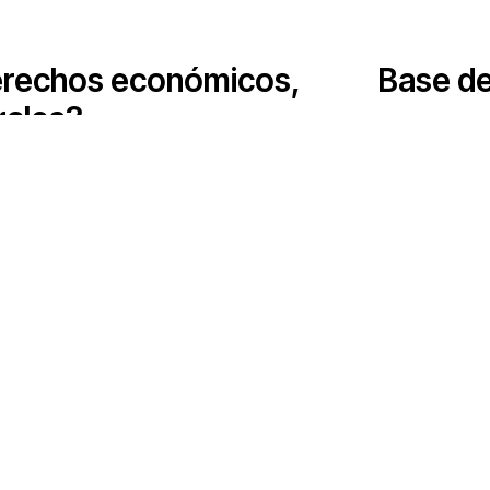
erechos económicos,
Base de
rales?
Grupos de trabajo
Rendición de cuentas corporativa
Política económica
iva y la impunidad
Medio ambiente y DESC
Hub de investigación comunitaria
Movimientos sociales
as comunidades
Litigio estratégico