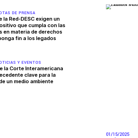
o
Mujeres y DESC
epresión
OTAS DE PRENSA
 la Red-DESC exigen un
ositivo que cumpla con las
s en materia de derechos
onga fin a los legados
Red-DESC – Red 
OTICIAS Y EVENTOS
e la Corte Interamericana
recedente clave para la
de un medio ambiente
01/15/2025