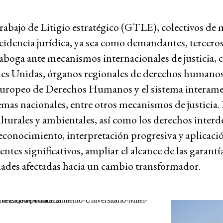
Contac
rabajo de Litigio estratégico (GTLE), colectivos de
encia y la
incidencia jurídica, ya sea como demandantes, terceros
RECURSOS
¿Qué so
aboga ante mecanismos internacionales de justicia, 
derech
nes Unidas, órganos regionales de derechos humanos
económ
uropeo de Derechos Humanos y el sistema interamer
sociale
emia
mas nacionales, entre otros mecanismos de justicia. 
cultura
lturales y ambientales, así como los derechos interd
conocimiento, interpretación progresiva y aplicación
Base de
spojo
dentes significativos, ampliar el alcance de las gara
jurispr
ades afectadas hacia un cambio transformador.
Serie d
 ambiental
sobre c
corpora