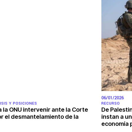
Grupos de trabajo
Rendición de cuentas corporativa
Política económica
iva y la impunidad
Medio ambiente y DESC
Hub de investigación comunitaria
06/01/2026
Movimientos sociales
RECURSO
ISIS Y POSICIONES
De Palesti
 la ONU intervenir ante la Corte
as comunidades
Litigio estratégico
instan a u
r el desmantelamiento de la
economía p
Sistema de solidaridad