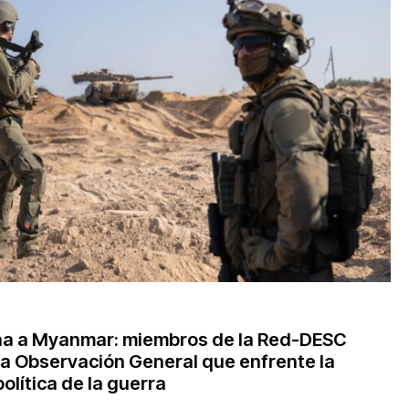
Actúa
Recursos
¿Qué son los derechos económicos, sociales y
culturales?
Base de datos de jurisprudencia
Serie de cómics sobre captura corporativa
Involúcrate
na a Myanmar: miembros de la Red-DESC
na Observación General que enfrente la
Actúa
olítica de la guerra
Boletines de noticias