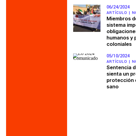
Feminismos y justicia de géner
06/24/2024
Lucha contra la violencia y la r
ARTÍCULO |
N
Miembros de
sistema imp
obligacione
humanos y p
coloniales
05/10/2024
ARTÍCULO |
N
Sentencia d
sienta un p
protección 
sano