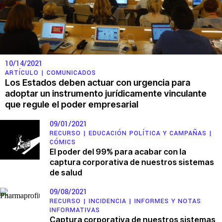
10/14/2021
ARTÍCULO |
COMUNICADOS
Los Estados deben actuar con urgencia para
adoptar un instrumento jurídicamente vinculante
que regule el poder empresarial
09/01/2021
RECURSO |
EDUCACIÓN POLÍTICA Y CAMPAÑAS
|
CÓMICS
El poder del 99% para acabar con la
captura corporativa de nuestros sistemas
de salud
09/08/2021
RECURSO |
INCIDENCIA
|
INFORMES Y NOTAS
INFORMATIVAS
Captura corporativa de nuestros sistemas