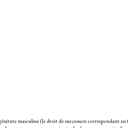
e et Anor c. M
uprême du Nige
riat
éniture masculine (le droit de succession correspondant au f