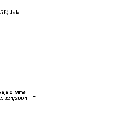
GE) de la
Ressources
Qu’est-ce que les DESC ?
Base de données de jurisprudence
keje c. Mme
Série de bandes dessinées sur l’emprise des
→
SC. 224/2004
entreprises
Participer
Agir