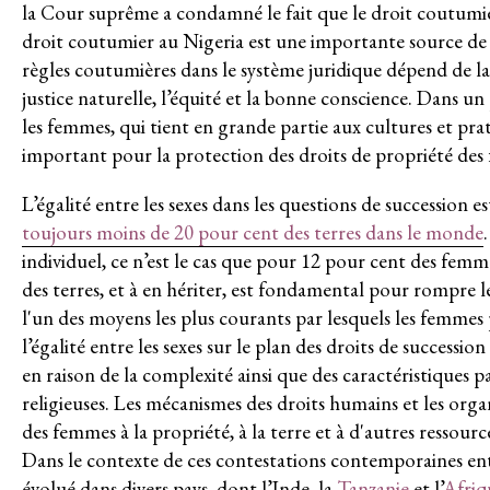
la Cour suprême a condamné le fait que le droit coutumie
Environnement et DESC
droit coutumier au Nigeria est une importante source de dr
règles coutumières dans le système juridique dépend de la 
Système de solidarité
justice naturelle, l’équité et la bonne conscience. Dans u
les femmes, qui tient en grande partie aux cultures et prat
RESSOURCES
important pour la protection des droits de propriété des f
Qu’est-ce que les DESC ?
L’égalité entre les sexes dans les questions de succession
Base de données de jurisprudence
toujours moins de 20 pour cent des terres dans le monde
individuel, ce n’est le cas que pour 12 pour cent des femm
Série de bandes dessinées sur l’em
des terres, et à en hériter, est fondamental pour rompre l
l'un des moyens les plus courants par lesquels les femmes 
DERNIÈRES NOUVELLES
l’égalité entre les sexes sur le plan des droits de succession
en raison de la complexité ainsi que des caractéristiques p
PARTICIPER
Bulletins d’information
religieuses. Les mécanismes des droits humains et les org
des femmes à la propriété, à la terre et à d'autres ressour
Devenir membre
Dans le contexte de ces contestations contemporaines ento
évolué dans divers pays, dont l’
Inde
, la
Tanzanie
et l’
Afriq