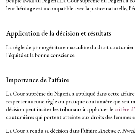
peuple awka au Nigeria.La Cour suprême du Nigeria a conc
leur héritage est incompatible avec la justice naturelle, 
Contact
MEMBRES
Application de la décision et résultats
GROUPES DE TRAVAIL
La règle de primogéniture masculine du droit coutumier awk
Responsabilité des entreprises
l'équité et la bonne conscience.
Femmes et DESC
Litiges stratégique
Importance de l'affaire
La Cour suprême du Nigeria a appliqué dans cette affaire le
Politique économique
respecter aucune règle ou pratique coutumière qui soit inc
décision peut inciter les tribunaux à appliquer le
critère d
Mouvements sociaux
coutumières qui portent atteinte aux droits des femmes et à
Hub de recherche communautaire
La Cour a rendu sa décision dans l’affaire
Anekwe c. Nwek