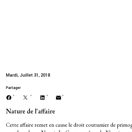
Onyibor Anekw
A PROPOS DE
Nweke, Cour s
Mission
Historique
129/2013
Modèle de travail
Conseil d’administration et secréta
Mardi, Juillet 31, 2018
Analyse commune
Partager
Rapports annuels
Nature de l'affaire
Emplois
Cette affaire remet en cause le droit coutumier de primog
Donateurs