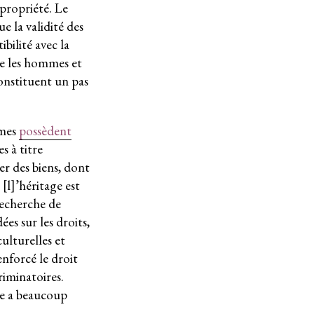
propriété. Le
e la validité des
bilité avec la
tre les hommes et
constituent un pas
mmes
possèdent
s à titre
er des biens, dont
« [l]’héritage est
recherche de
ées sur les droits,
ulturelles et
nforcé le droit
riminatoires.
ce a beaucoup