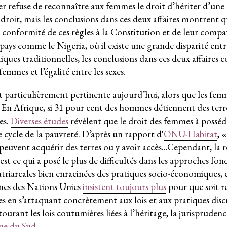
r refuse de reconnaître aux femmes le droit d’hériter d’une 
oit, mais les conclusions dans ces deux affaires montrent qu
conformité de ces règles à la Constitution et de leur compati
n pays comme le Nigeria, où il existe une grande disparité en
iques traditionnelles, les conclusions dans ces deux affaires 
emmes et l’égalité entre les sexes.
 est particulièrement pertinente aujourd’hui, alors que les fe
.
En Afrique, si 31 pour cent des hommes détiennent des terre
es.
Diverses études
révèlent que le droit des femmes à posséd
prise des entreprises
e cycle de la
pauvreté. D’après un rapport d'
ONU-Habitat
, 
peuvent acquérir des terres ou y avoir accès...Cependant, la 
 est ce qui a posé le plus de difficultés dans les approches fond
atriarcales bien enracinées des pratiques socio-économiques, c
anes des Nations Unies
insistent toujours plus
pour que soit re
ces en s’attaquant concrètement aux lois et aux pratiques disc
urant les lois coutumières liées à l’héritage, la jurispruden
ue du Sud
.