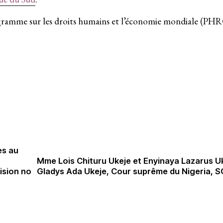
ramme sur les droits humains et l’économie mondiale (PHR
Groupes de travail
Responsabilité des entreprises
nementale
Politique économique
es au
Mme Lois Chituru Ukeje et Enyinaya Lazarus U
mpunité des entreprises
Environnement et DESC
ision no
Gladys Ada Ukeje, Cour suprême du Nigeria, 
Hub de recherche communautaire
Mouvements sociaux
re
Litiges stratégique