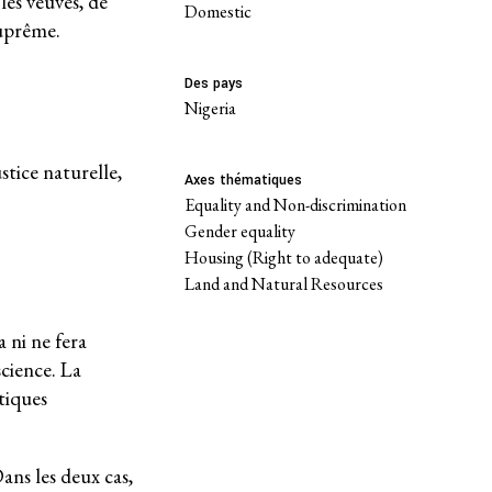
es veuves, de
domestic
suprême.
Des pays
Nigeria
stice naturelle,
Axes thématiques
Equality and Non-discrimination
Gender equality
Housing (Right to adequate)
Land and Natural Resources
a ni ne fera
science. La
atiques
Dans les deux cas,