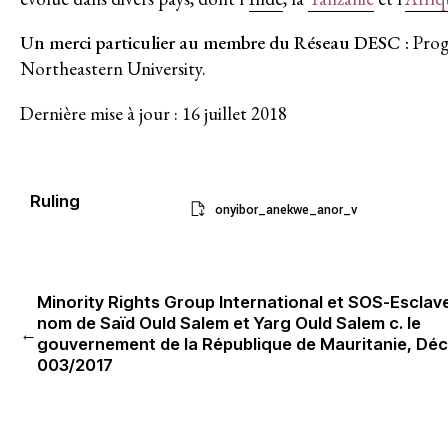
Faire un don
Un merci particulier au membre du Réseau DESC :
Prog
Northeastern University.
Agir
Dernière mise à jour : 16 juillet 2018
Ruling
Enjeux
onyibor_anekwe_anor_v
Accès à la justice
Justice climatique et environ
Minority Rights Group International et SOS-Esclav
nom de Saïd Ould Salem et Yarg Ould Salem c. le
Mettre fin à l’emprise et à l’i
←
gouvernement de la République de Mauritanie, Déc
Faire face à la dépossession
003/2017
L’avenir post-pandémique
Centrer le savoir communautai