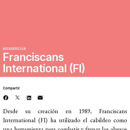
Recursos
Novedades
MEMBRESÍA
Involúcrate
Franciscans
International (FI)
Sala de Prensa
Serie de cómics sobre captura corporativa
Compartir
Contacto
Política de privacidad
Desde su creación en 1989, Franciscans
© 2026
International (FI) ha utilizado el cabildeo como
una herramienta para combatir y frenar los abusos